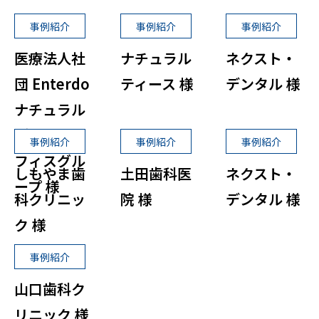
事例紹介
事例紹介
事例紹介
医療法人社
ナチュラル
ネクスト・
団 Enterdo
ティース 様
デンタル 様
ナチュラル
デンタルオ
事例紹介
事例紹介
事例紹介
フィスグル
しもやま歯
土田歯科医
ネクスト・
ープ 様
科クリニッ
院 様
デンタル 様
ク 様
事例紹介
山口歯科ク
リニック 様