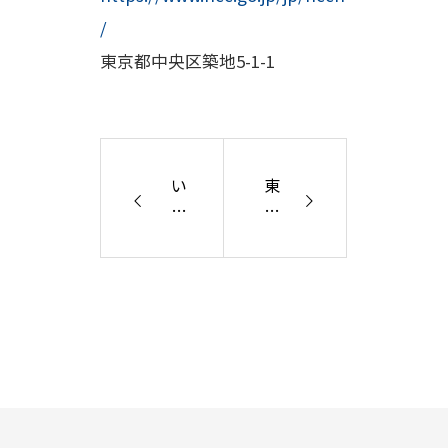
/
東京都中央区築地5-1-1
い
東
わ
京
き
医
市
科
医
大
療
学
セ
病
ン
院
タ
様
ー
様