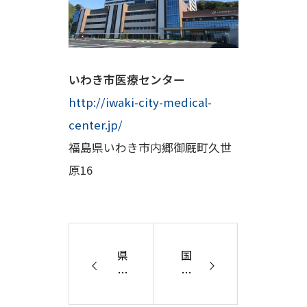
いわき市医療センター
http://iwaki-city-medical-
center.jp/
福島県いわき市内郷御厩町久世
原16
県
国
立
立
広
が
島
ん