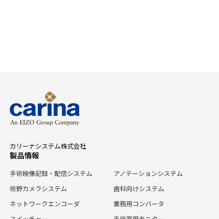
病
研
院
究
様
セ
ン
タ
ー
中
央
病
院
様
カリーナシステム株式会社
製品情報
手術映像記録・配信システム
アノテーションシステム
術野カメラシステム
歯科向けシステム
ネットワークエンコーダ
業務用コンバータ
スイッチャー
手術室用モニター