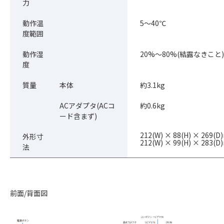
力
動作温
5〜40℃
度範囲
動作湿
20%～80%(結露なきこと)
度
質量
本体
約3.1kg
ACアダプタ(ACコ
約0.6kg
ード含まず)
212(W) × 88(H) × 269
外形寸
212(W) × 99(H) × 283
法
前面/背面図