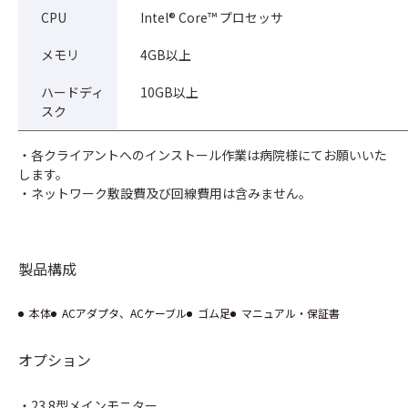
CPU
Intel® Core™ プロセッサ
メモリ
4GB以上
ハードディ
10GB以上
スク
・各クライアントへのインストール作業は病院様にてお願いいた
します。
・ネットワーク敷設費及び回線費用は含みません。
製品構成
本体
ACアダプタ、ACケーブル
ゴム足
マニュアル・保証書
オプション
・23.8型メインモニター