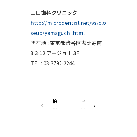
山口歯科クリニック
http://microdentist.net/vs/clo
seup/yamaguchi.html
所在地 : 東京都渋谷区恵比寿南
3-3-12 アージョⅠ 3F
TEL : 03-3792-2244
柏
ネ
葉
ク
脳
ス
神
ト
経
・