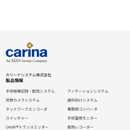
外
デ
科
ン
病
タ
院
ル
様
様
カリーナシステム株式会社
製品情報
手術映像記録・配信システム
アノテーションシステム
術野カメラシステム
歯科向けシステム
ネットワークエンコーダ
業務用コンバータ
スイッチャー
手術室用モニター
ONVIF®トランスミッター
医用レコーダー