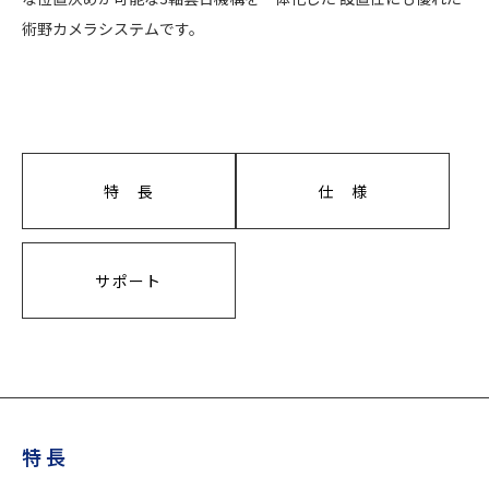
術野カメラシステムです。
特 長
仕 様
サポート
特 長