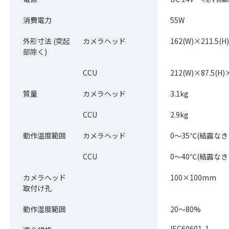
消費電力
55W
外形寸法 (突起
カメラヘッド
162(W)×211.5
部除く)
CCU
212(W)×87.5(H
質量
カメラヘッド
3.1kg
CCU
2.9kg
動作温度範囲
カメラヘッド
0～35℃(結露なき
CCU
0～40℃(結露なき
カメラヘッド
100×100mm
取付け孔
動作湿度範囲
20～80%
IEC60601-1