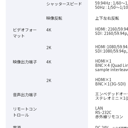
59.94Hz : 1/60～1
シャッタースピード
50Hz : 1/50～1/1
映像反転
上下左右反転
HDMI : 2160/59.9
ビデオフォー
4K
SDI : 2160/59.94p
マット
HDMI :1080/59.94
2K
SDI :1080/59.94p
HDMI×1
映像出力端子
4K
BNC×4 (Quad Lin
sample interleave
HDMI×1
2K
BNC×1(3G-SDI)
エンベデッドオーディオ
音声出力端子
ステレオミニ×1
LAN
リモートコン
RS-232C
トロール
赤外線リモコン
電源
DC 24V
※必ず同梱