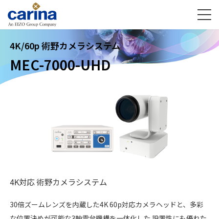
4K/60p 術野カメラシステム
MEC-7000-UHD
4K対応 術野カメラシステム
30倍ズームレンズを内蔵した4K 60p対応カメラヘッドと、多彩
な位置決めが可能な3軸雲台機構を一体化した 設置性にも優れた