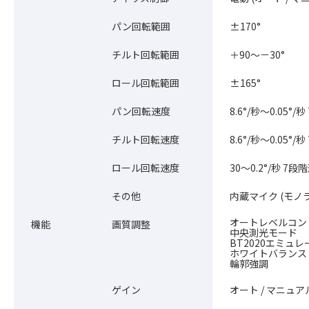
パン回転範囲
±170°
チルト回転範囲
＋90～－30°
ロール回転範囲
±165°
パン回転速度
8.6°/秒～0.05°
チルト回転速度
8.6°/秒～0.05°
ロール回転速度
30～0.2°/秒 7段
その他
内蔵マイク (モノ
オートレベルコントロ
機能
画質調整
中央測光モード
BT2020エミュ
ホワイトバランス
輪郭強調
ゲイン
オート / マニュアル 