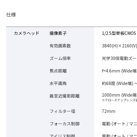
仕様
カメラヘッド
撮像素子
1/2.5型単板CMOS
有効画素数
3840(H)×2160(V
ズーム倍率
光学30倍電動ズ
焦点距離
f=4.6mm (Wide端
水平画角
約68度 (Wide端) ～
1000mm (Wide端
最至近撮影距離
※クローズアップレンズ
フィルター径
72mm
フォーカス制御
電動 (オート / マ
アイリス制御
電動 (オート / マ